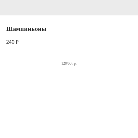
Шампиньоны
240
₽
120/60 гр.